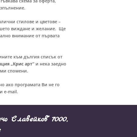
гъвкава схема за оферта,
зпълнение.
злични стилове и цветове –
ашето виждане и желание. Ще
нално внимание от първата
ините към дългия списък от
нция „Крис арт“
и нека заедно
ими спомени.
но ако програмата Ви не го
 e-mail.
нчо Славейков" 7000,
е