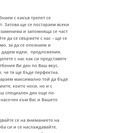
Знаем с какъв трепет се
т. Затова ще се постараем всеки
незаменима и запомняща се част
те да се свържете с нас – ще се
мо, за да се опознаем и
и дадем идеи, предложения,
лете с нас как си представяте
атбения Ви ден по Ваш вкус.
, че тя ще бъде перфектна.
стараем максимално той да бъде
ите, които носи, но и с
аш специален ден още по-
 насочен към Вас и Вашето
адвайте се на вниманието на
рба си и се наслаждавайте.