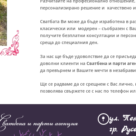
Разчитайте на професионално отношение, 
персонализирано решение и качествено и
Сватбата Ви може да бъде изработена в ра
класически или модерен – съобразен с В
получите безплатни консултации и персо
среща до специалния ден.
За нас ще бъде удоволствие да се присъед
доволни клиенти на
Сватбена и парти аге
да превърнем и Вашите мечти в незабрав
Ще се радваме да се срещнем с Вас лично, 
позволява свържете се с нас по телефон или
ул. "Пе
гр. Рус