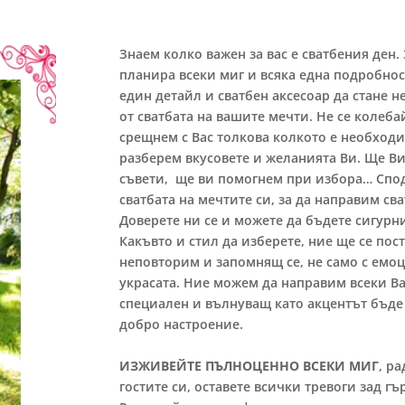
Знаем колко важен за вас е сватбения ден. 
планира всеки миг и всяка една подробнос
един детайл и сватбен аксесоар да стане 
от сватбата на вашите мечти. Не се колебай
срещнем с Вас толкова колкото е необходи
разберем вкусовете и желанията Ви. Ще В
съвети, ще ви помогнем при избора… Споде
сватбата на мечтите си, за да направим св
Доверете ни се и можете да бъдете сигурни
Какъвто и стил да изберете, ние ще се по
неповторим и запомнящ се, не само с емоци
украсата. Ние можем да направим всеки В
специален и вълнуващ като акцентът бъде
добро настроение.
ИЗЖИВЕЙТЕ ПЪЛНОЦЕННО ВСЕКИ МИГ
, р
гостите си, оставете всички тревоги зад гъ